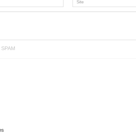
e SPAM
es