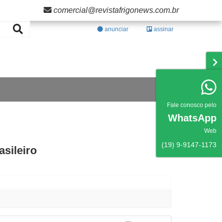
comercial@revistafrigonews.com.br
anunciar
assinar
Fale conosco pelo
WhatsApp
Web
(19) 9-9147-1173
sileiro