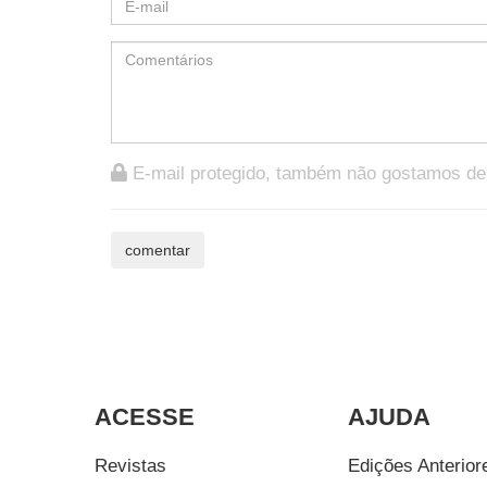
E-mail protegido, também não gostamos d
ACESSE
AJUDA
Revistas
Edições Anterior